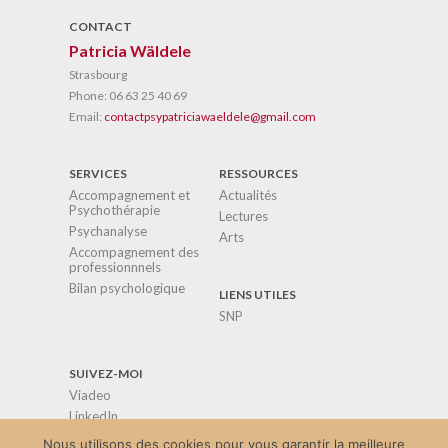
CONTACT
Patricia Wäldele
Strasbourg
Phone:
06 63 25 40 69
Email:
contactpsypatriciawaeldele@gmail.com
SERVICES
RESSOURCES
Accompagnement et
Actualités
Psychothérapie
Lectures
Psychanalyse
Arts
Accompagnement des
professionnnels
Bilan psychologique
LIENS UTILES
SNP
SUIVEZ-MOI
Viadeo
LinkedIn
Google+
Nous utilisons des cookies pour vous garantir la meilleure