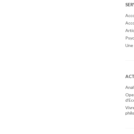
SER
Acco
Acc
Arti
Psyc
Une 
ACT
Anal
Ope
d’Ec
Vivr
phil