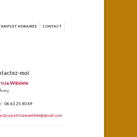
TARIFS ET HORAIRES
CONTACT
tactez-moi
ricia Wäldele
bourg
e:
06 63 25 40 69
:
actpsypatriciawaeldele@gmail.com